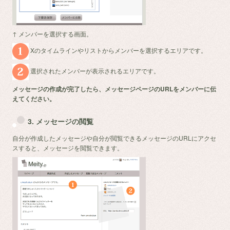
↑ メンバーを選択する画面。
Xのタイムラインやリストからメンバーを選択するエリアです。
選択されたメンバーが表示されるエリアです。
メッセージの作成が完了したら、メッセージページのURLをメンバーに伝
えてください。
3. メッセージの閲覧
自分が作成したメッセージや自分が閲覧できるメッセージのURLにアクセ
スすると、メッセージを閲覧できます。