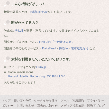
こんな機能がほしい！
機能の要望などは、
お問い合わせ
からお願いします。
誰が作ってるの？
Meityは
@fkoji
が開発・運営しています。今回はデザインもやってみまし
た。
開発者のブログはこちら »
F.Ko-Jiの「一秒後は未来」
開発者のその他のサービス »
DailyFeed
»
梅酒.in
»
電車遅延なう
など
素材を利用させていただいております。
フィードアイコン by
Curo.jp
Social media icons
Komodo Media, Rogie King
/
CC BY-SA 3.0
ありがとうございます！
トップ
使い方やFAQ
ケータイから使う
ツール
利用規約
プライバシー
ポリシー
お問い合わせ
過去のお知らせ
メディア掲載履歴
開発者ブログ