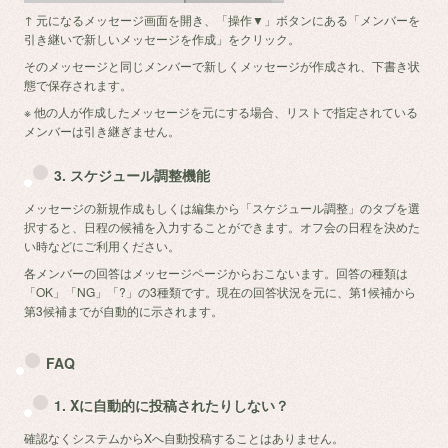
↑ 元になるメッセージ画面を開き、「操作▼」ボタンにある「メンバーを
引き継いで新しいメッセージを作成」をクリック。
そのメッセージと同じメンバーで新しくメッセージが作成され、下書き状
態で保存されます。
※ 他の人が作成したメッセージを元にする場合、リストで指定されている
メンバーは引き継ぎません。
3. スケジュール調整機能
メッセージの新規作成もしくは編集から「スケジュール調整」のタブを選
択すると、日程の候補を入力することができます。オフ会の日程を決めた
い時などにご利用ください。
各メンバーの回答はメッセージページからおこないます。回答の種類は
「OK」「NG」「?」の3種類です。現在の回答状況を元に、第1候補から
第3候補までが自動的に示されます。
FAQ
1. Xに自動的に投稿されたりしない？
確認なくシステムからXへ自動投稿することはありません。