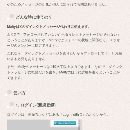
そのためメッセージのURLが他人に知られても問題ありません。
どんな時に使うの？
MeityはXのダイレクトメッセージ代わりに使えます。
よくXで「フォローされていないからダイレクトメッセージが送れない」
ということがありますが、Meityではフォローの状態に関係なく、メッセ
ージのメンバーに指定できます。
これなら「ダイレクトメッセージを送りたいからフォローして！」とお願
いする必要もありません。
また、Meityのメッセージは140文字以上入力できます。なので、ダイレク
トメッセージに概要だけを書き、Meityのほうに詳細を書くということが
できます。
使い方
1. ログイン(新規登録)
ログインは、画面右上などにある「Login with X」のボタンから。