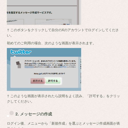
↑ このボタンをクリックして自分のXのアカウントでログインしてくださ
い。
初めてのご利用の場合、次のような画面が表示されます。
↑ このような画面が表示されたら説明をよく読み、「許可する」をクリッ
クしてください。
2. メッセージの作成
ログイン後、メニューから「新規作成」を選ぶとメッセージ作成画面が表